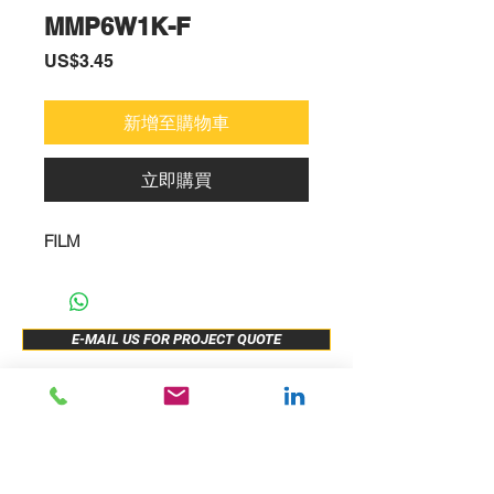
MMP6W1K-F
價
US$3.45
格
新增至購物車
立即購買
FILM
E-MAIL US FOR PROJECT QUOTE
ABOUT US
New Release
PRODUCTS
Sample Buy