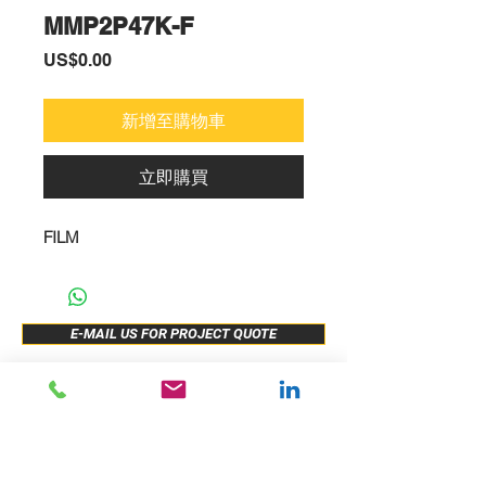
MMP2P47K-F
價
US$0.00
格
新增至購物車
立即購買
FILM
E-MAIL US FOR PROJECT QUOTE
ABOUT US
New Release
PRODUCTS
Sample Buy