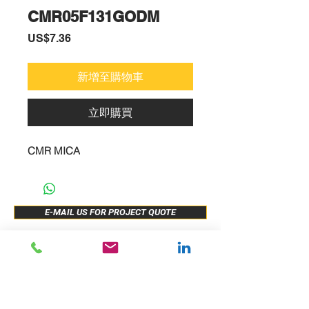
CMR05F131GODM
價
US$7.36
格
新增至購物車
立即購買
CMR MICA
E-MAIL US FOR PROJECT QUOTE
ABOUT US
New Release
PRODUCTS
Sample Buy