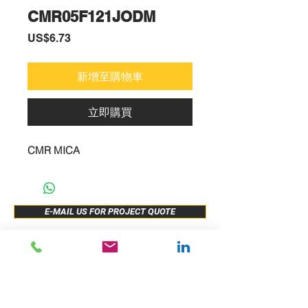
CMR05F121JODM
價
US$6.73
格
新增至購物車
立即購買
CMR MICA
E-MAIL US FOR PROJECT QUOTE
ABOUT US
New Release
PRODUCTS
Sample Buy