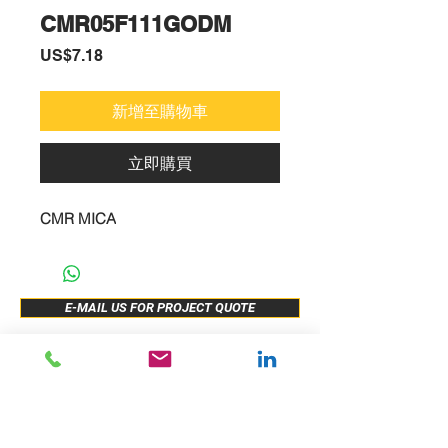
CMR05F111GODM
價
US$7.18
格
新增至購物車
立即購買
CMR MICA
E-MAIL US FOR PROJECT QUOTE
ABOUT US
New Release
PRODUCTS
Sample Buy