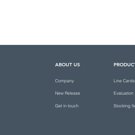
ABOUT US
PRODUC
Company
Line Cards
New Release
Evaluation
Get in touch
Stocking I