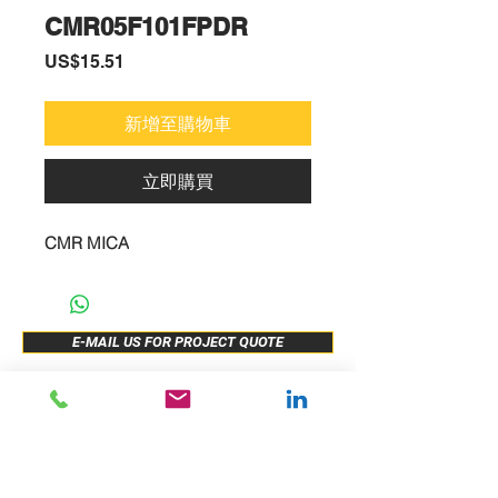
CMR05F101FPDR
價
US$15.51
格
新增至購物車
立即購買
CMR MICA
E-MAIL US FOR PROJECT QUOTE
ABOUT US
New Release
PRODUCTS
Sample Buy