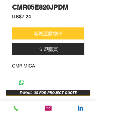
CMR05E820JPDM
價
US$7.24
格
新增至購物車
立即購買
CMR MICA
E-MAIL US FOR PROJECT QUOTE
ABOUT US
New Release
PRODUCTS
Sample Buy