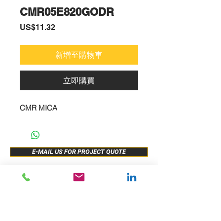
CMR05E820GODR
價
US$11.32
格
新增至購物車
立即購買
CMR MICA
E-MAIL US FOR PROJECT QUOTE
ABOUT US
New Release
PRODUCTS
Sample Buy