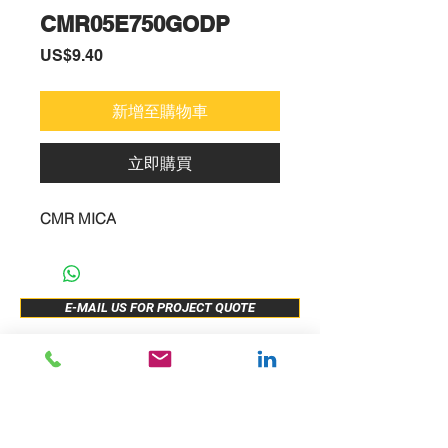
CMR05E750GODP
價
US$9.40
格
新增至購物車
立即購買
CMR MICA
E-MAIL US FOR PROJECT QUOTE
ABOUT US
New Release
PRODUCTS
Sample Buy