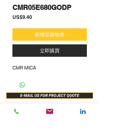
CMR05E680GODP
價
US$9.40
格
新增至購物車
立即購買
CMR MICA
E-MAIL US FOR PROJECT QUOTE
ABOUT US
New Release
PRODUCTS
Sample Buy