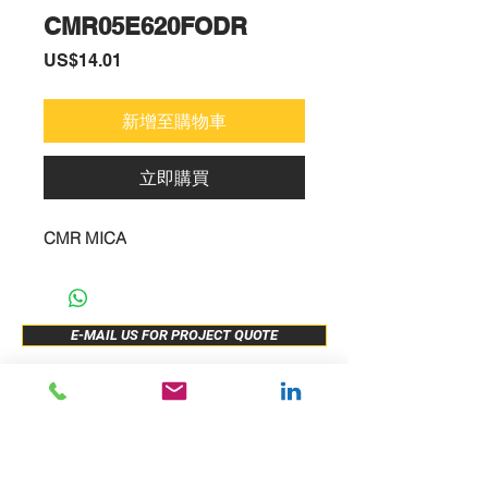
CMR05E620FODR
價
US$14.01
格
新增至購物車
立即購買
CMR MICA
E-MAIL US FOR PROJECT QUOTE
ABOUT US
New Release
PRODUCTS
Sample Buy