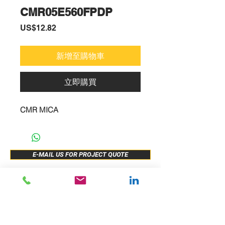
CMR05E560FPDP
價
US$12.82
格
新增至購物車
立即購買
CMR MICA
E-MAIL US FOR PROJECT QUOTE
ABOUT US
New Release
PRODUCTS
Sample Buy