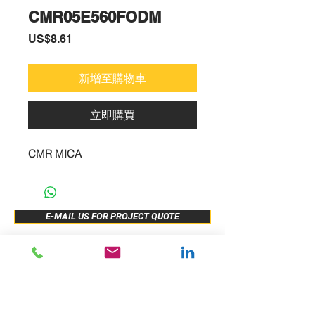
CMR05E560FODM
價
US$8.61
格
新增至購物車
立即購買
CMR MICA
E-MAIL US FOR PROJECT QUOTE
ABOUT US
New Release
PRODUCTS
Sample Buy