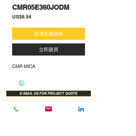
CMR05E360JODM
價
US$6.54
格
新增至購物車
立即購買
CMR MICA
E-MAIL US FOR PROJECT QUOTE
ABOUT US
New Release
PRODUCTS
Sample Buy