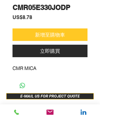
CMR05E330JODP
價
US$8.78
格
新增至購物車
立即購買
CMR MICA
E-MAIL US FOR PROJECT QUOTE
ABOUT US
New Release
PRODUCTS
Sample Buy