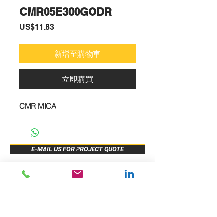
CMR05E300GODR
價
US$11.83
格
新增至購物車
立即購買
CMR MICA
E-MAIL US FOR PROJECT QUOTE
ABOUT US
New Release
PRODUCTS
Sample Buy