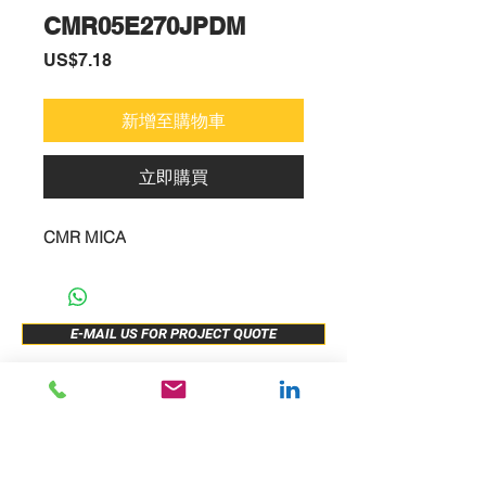
CMR05E270JPDM
價
US$7.18
格
新增至購物車
立即購買
CMR MICA
E-MAIL US FOR PROJECT QUOTE
ABOUT US
New Release
PRODUCTS
Sample Buy