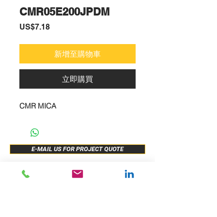
CMR05E200JPDM
價
US$7.18
格
新增至購物車
立即購買
CMR MICA
E-MAIL US FOR PROJECT QUOTE
ABOUT US
New Release
PRODUCTS
Sample Buy