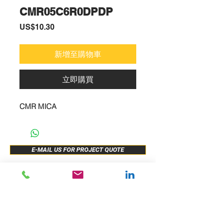
CMR05C6R0DPDP
價
US$10.30
格
新增至購物車
立即購買
CMR MICA
E-MAIL US FOR PROJECT QUOTE
ABOUT US
New Release
PRODUCTS
Sample Buy