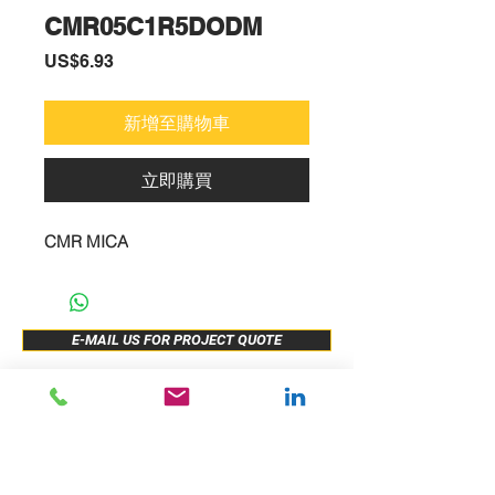
CMR05C1R5DODM
價
US$6.93
格
新增至購物車
立即購買
CMR MICA
E-MAIL US FOR PROJECT QUOTE
ABOUT US
New Release
PRODUCTS
Sample Buy