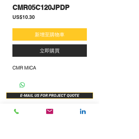
CMR05C120JPDP
價
US$10.30
格
新增至購物車
立即購買
CMR MICA
E-MAIL US FOR PROJECT QUOTE
ABOUT US
New Release
PRODUCTS
Sample Buy