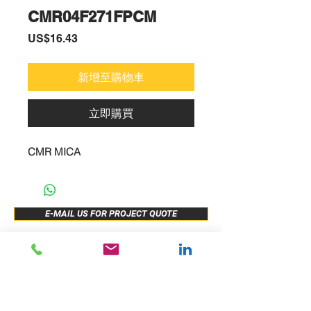
CMR04F271FPCM
價
US$16.43
格
新增至購物車
立即購買
CMR MICA
E-MAIL US FOR PROJECT QUOTE
ABOUT US
New Release
PRODUCTS
Sample Buy