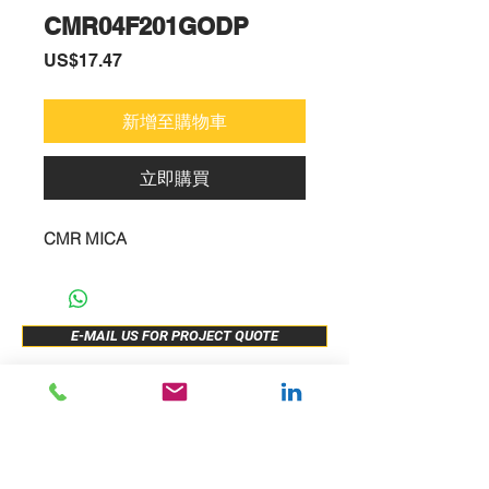
CMR04F201GODP
價
US$17.47
格
新增至購物車
立即購買
CMR MICA
E-MAIL US FOR PROJECT QUOTE
ABOUT US
New Release
PRODUCTS
Sample Buy