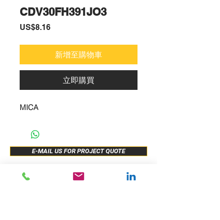
CDV30FH391JO3
價
US$8.16
格
新增至購物車
立即購買
MICA
E-MAIL US FOR PROJECT QUOTE
ABOUT US
New Release
PRODUCTS
Sample Buy