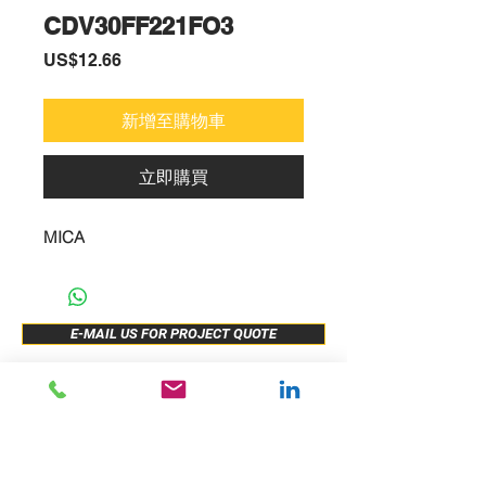
CDV30FF221FO3
價
US$12.66
格
新增至購物車
立即購買
MICA
E-MAIL US FOR PROJECT QUOTE
ABOUT US
New Release
PRODUCTS
Sample Buy