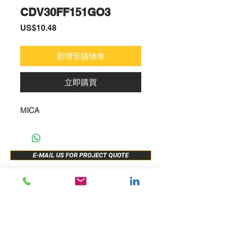
CDV30FF151GO3
價
US$10.48
格
新增至購物車
立即購買
MICA
E-MAIL US FOR PROJECT QUOTE
ABOUT US
New Release
PRODUCTS
Sample Buy