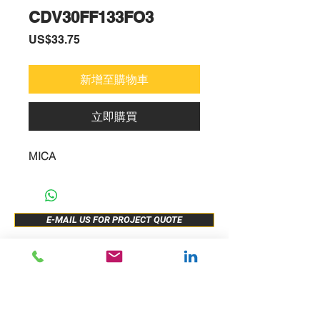
CDV30FF133FO3
價
US$33.75
格
新增至購物車
立即購買
MICA
E-MAIL US FOR PROJECT QUOTE
ABOUT US
New Release
PRODUCTS
Sample Buy