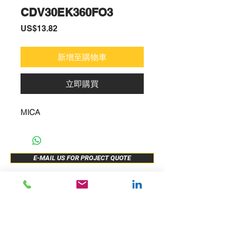
CDV30EK360FO3
價
US$13.82
格
新增至購物車
立即購買
MICA
E-MAIL US FOR PROJECT QUOTE
ABOUT US
New Release
PRODUCTS
Sample Buy