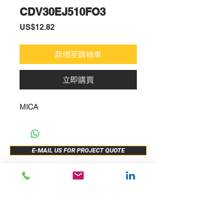
CDV30EJ510FO3
價
US$12.82
格
新增至購物車
立即購買
MICA
E-MAIL US FOR PROJECT QUOTE
ABOUT US
New Release
PRODUCTS
Sample Buy