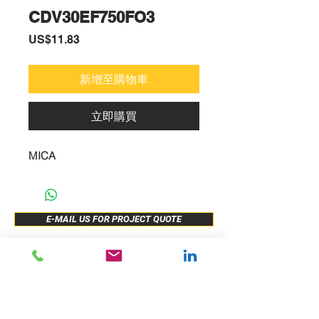
CDV30EF750FO3
價
US$11.83
格
新增至購物車
立即購買
MICA
E-MAIL US FOR PROJECT QUOTE
ABOUT US
New Release
PRODUCTS
Sample Buy