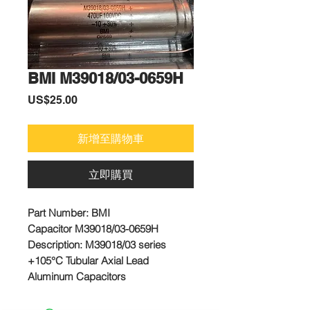
BMI M39018/03-0659H
價
US$25.00
格
新增至購物車
立即購買
Part Number: BMI
Capacitor M39018/03-0659H
Description: M39018/03 series
+105°C Tubular Axial Lead
Aluminum Capacitors