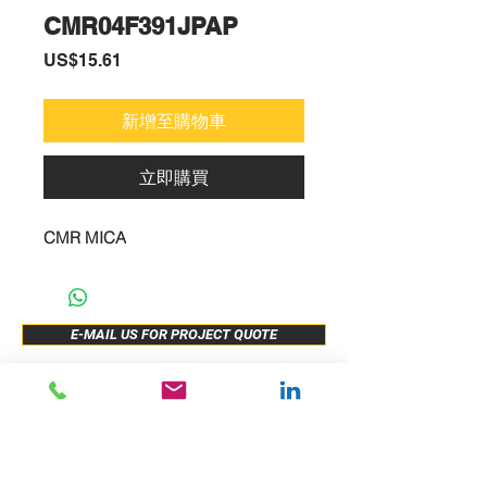
CMR04F391JPAP
價
US$15.61
格
新增至購物車
立即購買
CMR MICA
E-MAIL US FOR PROJECT QUOTE
ABOUT US
New Release
PRODUCTS
Sample Buy